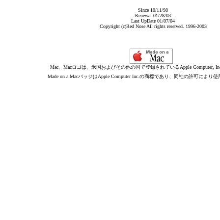
Since 10/11/98
Renewal 01/28/03
Last UpDate 01/07/04
Copyright (c)Red Nose All rights reserved. 1996-2003
Mac、Macロゴは、米国およびその他の国で登録されているApple Computer, I
Made on a MacバッジはApple Computer Inc.の商標であり、同社の許可によ