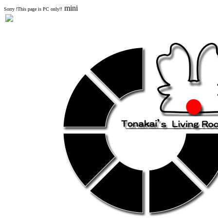
mini
Sorry !This page is PC only!!